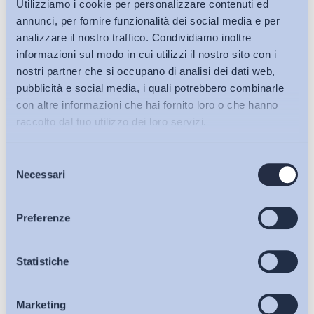
Utilizziamo i cookie per personalizzare contenuti ed
annunci, per fornire funzionalità dei social media e per
analizzare il nostro traffico. Condividiamo inoltre
informazioni sul modo in cui utilizzi il nostro sito con i
nostri partner che si occupano di analisi dei dati web,
pubblicità e social media, i quali potrebbero combinarle
con altre informazioni che hai fornito loro o che hanno
raccolto dal tuo utilizzo dei loro servizi.
Selezione
Bollettini ADAPT
Necessari
del
consenso
Articoli
Preferenze
Osservatori
Statistiche
Ho letto e Accetto il trattamento dei dati personali descritti
sulla pagina della
Privacy Policy
Marketing
Eventi