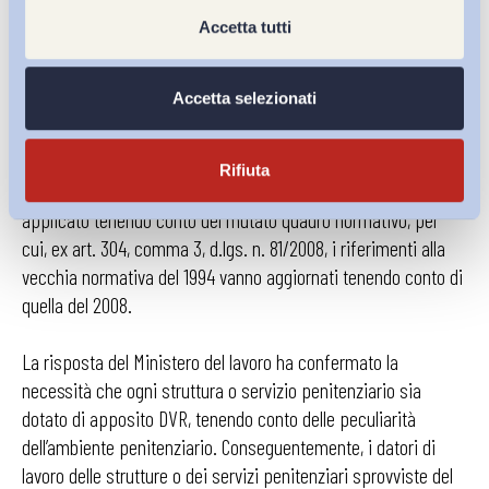
sui luoghi di lavoro (d.m. 29.8.1997, n. 338), provvedimento,
Accetta tutti
quest’ultimo, fatto salvo dall’art. 3, comma 3, d.lgs. n. 81/2008,
come rammentato dall’interpello 12/2013, con “cedevolezza” del
Accetta selezionati
decreto ministeriale attuativo del d.lgs. n. 626/1994, una volta
pubblicati quelli in attuazione del d.lgs. n. 81/2008.
Rifiuta
Ovviamente, però, il contenuto del d.m. n. 338/1997 va
applicato tenendo conto del mutato quadro normativo, per
cui, ex art. 304, comma 3, d.lgs. n. 81/2008, i riferimenti alla
vecchia normativa del 1994 vanno aggiornati tenendo conto di
quella del 2008.
La risposta del Ministero del lavoro ha confermato la
necessità che ogni struttura o servizio penitenziario sia
dotato di apposito DVR, tenendo conto delle peculiarità
dell’ambiente penitenziario. Conseguentemente, i datori di
lavoro delle strutture o dei servizi penitenziari sprovviste del