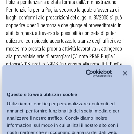
Polizia penitenziaria è stata fornita dall’Amministrazione
Penitenziaria per la Puglia, secondo la quale all’assenza di
luoghi conformi alle prescrizioni del d.lgs. n. 81/2008 si può
sopperire «per il personale che giunge al provveditorato in
abiti borghesi, attraverso la possibilità concreta di poter
utilizzare, con piccole accortezze, le stanze degli uffici ove il
medesimo presta la propria attività lavorativa», attingendo
alla proverbiale arte di arrangiarsi (V. nota PRAP Puglia 1
ottobre 2013, prot. n. 29143, in risposta alla nota UGL-Puglia
29.9.2013, prot. n. 71; nota UGL-Puglia 2 ottobre 2013, prot. n.
71/bis; nota PRAP Puglia 7.10.2013, prot. n. 29914)!
A ben guardare, però, un profilo ben più interessante e
Questo sito web utilizza i cookie
problematico attiene alla riconducibilità allo stesso organo
Utilizziamo i cookie per personalizzare contenuti ed
che ha suggerito la citata soluzione – il Provveditore – degli
annunci, per fornire funzionalità dei social media e per
obblighi datoriali in materia di sicurezza sui luoghi di lavoro
analizzare il nostro traffico. Condividiamo inoltre
con riferimento alla sede di servizio ove esercita la funzione
informazioni sul modo in cui utilizzi il nostro sito con i
nostri partner che si occupano di analisi dei dati web,
di datore – il Provveditorato – unitamente alla posizione di