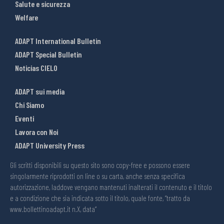
Salute e sicurezza
Welfare
ADAPT International Bulletin
ADAPT Special Bulletin
Noticias CIELO
ADAPT sui media
Chi Siamo
Eventi
Lavora con Noi
ADAPT University Press
Gli scritti disponibili su questo sito sono copy-free e possono essere
singolarmente riprodotti on line o su carta, anche senza specifica
autorizzazione, laddove vengano mantenuti inalterati il contenuto e il titolo
e a condizione che sia indicata sotto il titolo, quale fonte, “tratto da
www.bollettinoadapt.it n.X, data“