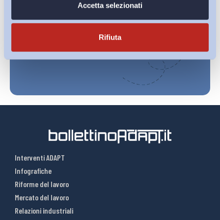
Ho letto e Accetto il trattamento dei dati personali descritti
Accetta selezionati
sulla pagina della
Privacy Policy
Rifiuta
Iscriviti
Interventi ADAPT
Infografiche
Riforme del lavoro
Mercato del lavoro
Relazioni industriali