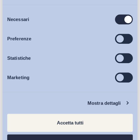
Selezione
Bollettini ADAPT
Necessari
del
consenso
Articoli
Preferenze
Osservatori
Statistiche
Marketing
Eventi
Chi Siamo
Mostra dettagli
Accetta tutti