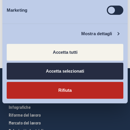
Ho letto e Accetto il trattamento dei dati personali descritti
Marketing
Eventi
sulla pagina della
Privacy Policy
Iscriviti
Chi Siamo
Mostra dettagli
Accetta tutti
Accetta selezionati
Rifiuta
Interventi ADAPT
Infografiche
Riforme del lavoro
Mercato del lavoro