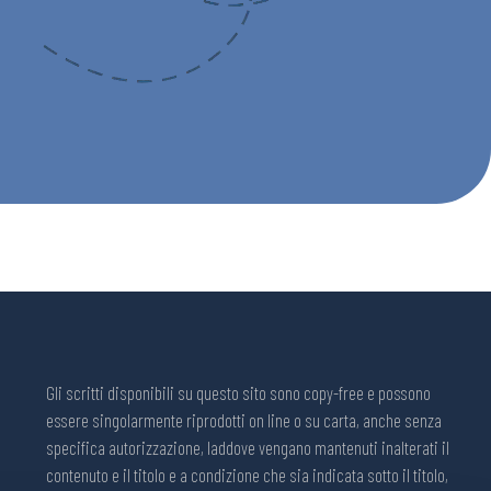
Gli scritti disponibili su questo sito sono copy-free e possono
essere singolarmente riprodotti on line o su carta, anche senza
specifica autorizzazione, laddove vengano mantenuti inalterati il
contenuto e il titolo e a condizione che sia indicata sotto il titolo,