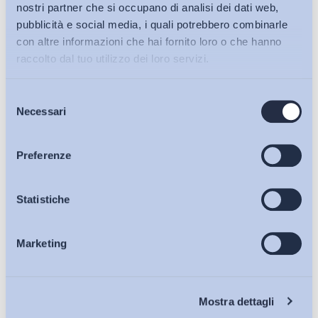
nostri partner che si occupano di analisi dei dati web,
pubblicità e social media, i quali potrebbero combinarle
Iscriviti alla Newsletter
con altre informazioni che hai fornito loro o che hanno
raccolto dal tuo utilizzo dei loro servizi.
Selezione
Bollettini ADAPT
Necessari
del
consenso
Articoli
Preferenze
Osservatori
Statistiche
Marketing
Eventi
Chi Siamo
Mostra dettagli