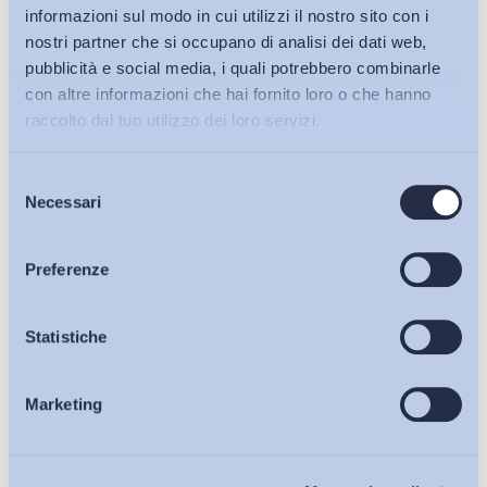
informazioni sul modo in cui utilizzi il nostro sito con i
nostri partner che si occupano di analisi dei dati web,
pubblicità e social media, i quali potrebbero combinarle
con altre informazioni che hai fornito loro o che hanno
raccolto dal tuo utilizzo dei loro servizi.
Selezione
Bollettini ADAPT
Necessari
del
consenso
Articoli
Preferenze
Ho letto e Accetto il trattamento dei dati personali descritti
sulla pagina della
Privacy Policy
Osservatori
Statistiche
Iscriviti
Marketing
Eventi
Chi Siamo