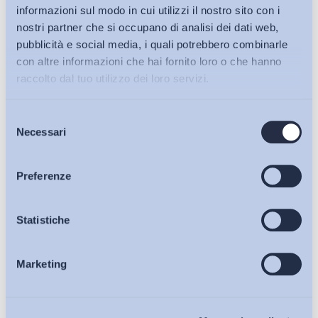
informazioni sul modo in cui utilizzi il nostro sito con i
nostri partner che si occupano di analisi dei dati web,
pubblicità e social media, i quali potrebbero combinarle
con altre informazioni che hai fornito loro o che hanno
raccolto dal tuo utilizzo dei loro servizi.
Selezione
Bollettini ADAPT
Necessari
del
consenso
Articoli
Preferenze
Ho letto e Accetto il trattamento dei dati personali descritti
sulla pagina della
Privacy Policy
Osservatori
Statistiche
Iscriviti
Marketing
Eventi
Chi Siamo