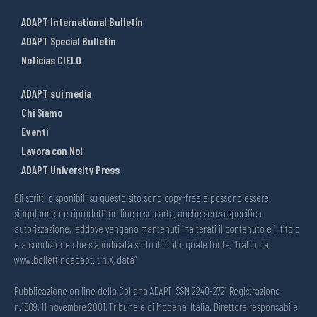
ADAPT International Bulletin
ADAPT Special Bulletin
Noticias CIELO
ADAPT sui media
Chi Siamo
Eventi
Lavora con Noi
ADAPT University Press
Gli scritti disponibili su questo sito sono copy-free e possono essere
singolarmente riprodotti on line o su carta, anche senza specifica
autorizzazione, laddove vengano mantenuti inalterati il contenuto e il titolo
e a condizione che sia indicata sotto il titolo, quale fonte, “tratto da
www.bollettinoadapt.it n.X, data“
Pubblicazione on line della Collana ADAPT ISSN 2240-2721 Registrazione
n.1609, 11 novembre 2001, Tribunale di Modena, Italia. Direttore responsabile: