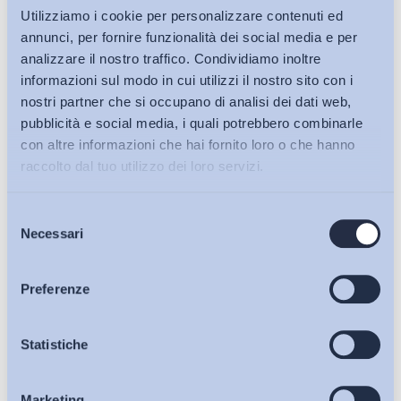
Utilizziamo i cookie per personalizzare contenuti ed
annunci, per fornire funzionalità dei social media e per
analizzare il nostro traffico. Condividiamo inoltre
informazioni sul modo in cui utilizzi il nostro sito con i
nostri partner che si occupano di analisi dei dati web,
pubblicità e social media, i quali potrebbero combinarle
con altre informazioni che hai fornito loro o che hanno
raccolto dal tuo utilizzo dei loro servizi.
Selezione
Bollettini ADAPT
Necessari
del
consenso
Articoli
Preferenze
Osservatori
Statistiche
Ho letto e Accetto il trattamento dei dati personali descritti
sulla pagina della
Privacy Policy
Marketing