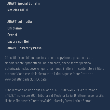
ADAPT Special Bulletin
Noticias CIELO
ADAPT sui media
Chi Siamo
Eventi
Lavora con Noi
ADAPT University Press
Gli scritti disponibili su questo sito sono copy-free e possono essere
singolarmente riprodotti on line o su carta, anche senza specifica
autorizzazione, laddove vengano mantenuti inalterati il contenuto e il titolo
e a condizione che sia indicata sotto il titolo, quale fonte, “tratto da
www.bollettinoadapt.it n.X, data“
Pubblicazione on line della Collana ADAPT ISSN 2240-2721 Registrazione
n.1609, 11 novembre 2001, Tribunale di Modena, Italia. Direttore responsabile:
Michele Tiraboschi; Direttrice ADAPT University Press: Lavinia Serrani.