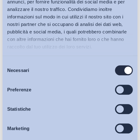
annunci, per fornire funzionalità dei social media e per
analizzare il nostro traffico. Condividiamo inoltre
informazioni sul modo in cui utilizzi il nostro sito con i
nostri partner che si occupano di analisi dei dati web,
pubblicità e social media, i quali potrebbero combinarle
con altre informazioni che hai fornito loro o che hanno
raccolto dal tuo utilizzo dei loro servizi.
Selezione
Bollettini ADAPT
Necessari
del
consenso
Articoli
Preferenze
Ho letto e Accetto il trattamento dei dati personali descritti
Osservatori
Statistiche
sulla pagina della
Privacy Policy
Iscriviti
Marketing
Eventi