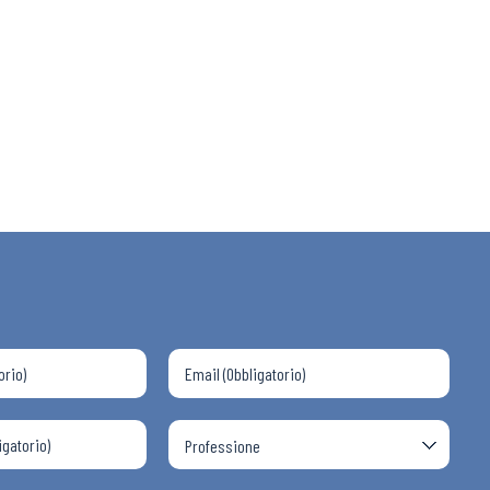
 ADAPT
i