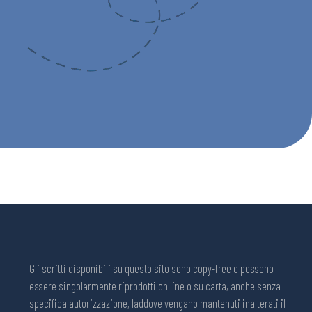
Gli scritti disponibili su questo sito sono copy-free e possono
essere singolarmente riprodotti on line o su carta, anche senza
specifica autorizzazione, laddove vengano mantenuti inalterati il