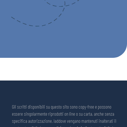
Gli scritti disponibili su questo sito sono copy-free e possono
essere singolarmente riprodotti on line o su carta, anche senza
specifica autorizzazione, laddove vengano mantenuti inalterati il