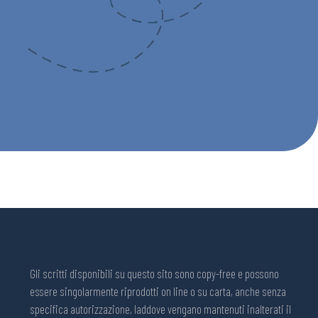
Gli scritti disponibili su questo sito sono copy-free e possono
essere singolarmente riprodotti on line o su carta, anche senza
specifica autorizzazione, laddove vengano mantenuti inalterati il