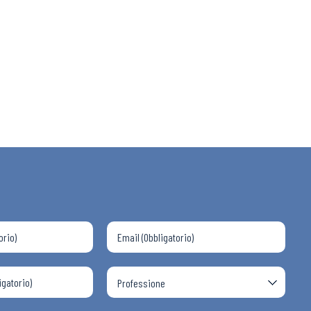
 ADAPT
i