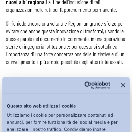
nuovi albi regionali
al fine dell’inclusione di tali
organizzazioni nelle reti per l’apprendimento permanente.
Si richiede ancora una volta alle Regioni un grande sforzo per
evitare che anche questa innovazione di trasformi, usando le
stesse parole del documento in commento, in una operazione
sterile di ingegneria istituzionale: per questo si sottolinea
l’importanza di una forte concertazione delle iniziative e di un
coinvolgimento il più ampio possibile degli attori interessati.
Si sottolinea, poi, come la
Garanzia Giovani
rappresenti un
perfetto banco di prova per questa strategia
, essendo
un programma che ha proprio l’obiettivo di mettere in rete
Questo sito web utilizza i cookie
tutti gli operatori del mercato del lavoro in modo da offrire ai
Utilizziamo i cookie per personalizzare contenuti ed
giovani in cerca di occupazione
una filiera di servizi
annunci, per fornire funzionalità dei social media e per
integrati, differenziati ed efficienti, dall’accoglienza
analizzare il nostro traffico. Condividiamo inoltre