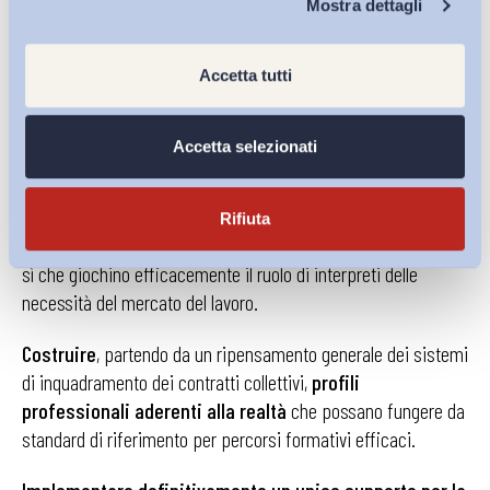
Mostra dettagli
certificazione delle competenze, diffusione delle competenze
di base, ecc…), si continua ad eludere il problema della
Accetta tutti
creazione di condizioni indispensabili che nel nostro Paese
non sono date e richiedono tempi lunghi per la loro
costruzione.
Accetta selezionati
Avviare, nei diversi settori produttivi e nei territori, un
confronto serrato e costante con le parti sociali
per la
Rifiuta
costruzione di strutture, programmi e procedure idonei a far
sì che giochino efficacemente il ruolo di interpreti delle
necessità del mercato del lavoro.
Costruire
, partendo da un ripensamento generale dei sistemi
di inquadramento dei contratti collettivi,
profili
professionali aderenti alla realtà
che possano fungere da
standard di riferimento per percorsi formativi efficaci.