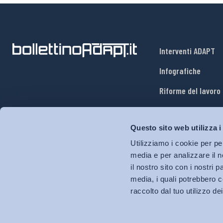
Interventi ADAPT
Infografiche
Riforme del lavoro
Mercato del lavoro
Questo sito web utilizza i
Relazioni industria
Utilizziamo i cookie per pe
Salute e sicurezza
media e per analizzare il n
il nostro sito con i nostri 
Welfare
media, i quali potrebbero c
raccolto dal tuo utilizzo dei