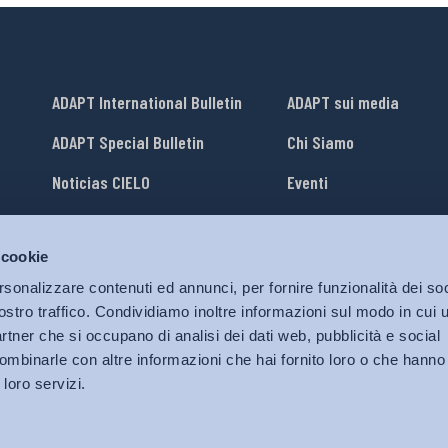
ADAPT International Bulletin
ADAPT sui media
ADAPT Special Bulletin
Chi Siamo
Noticias CIELO
Eventi
Lavora con Noi
 cookie
li
ADAPT University Press
rsonalizzare contenuti ed annunci, per fornire funzionalità dei soc
ostro traffico. Condividiamo inoltre informazioni sul modo in cui ut
partner che si occupano di analisi dei dati web, pubblicità e social
ombinarle con altre informazioni che hai fornito loro o che hanno
 loro servizi.