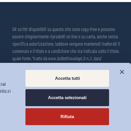
Gli scritti disponibili su questo sito sono copy-free e possono
essere singolarmente riprodotti on line o su carta, anche senza
specifica autorizzazione, laddove vengano mantenuti inalterati il
contenuto e il titolo e a condizione che sia indicata sotto il titolo,
quale fonte, “tratto da www.bollettinoadapt.it n.X, data“
Pubblicazione on line della Collana ADAPT ISSN 2240-2721
Accetta tutti
Registrazione n.1609, 11 novembre 2001, Tribunale di Modena, Italia.
ial
Direttore responsabile: Michele Tiraboschi; Direttrice ADAPT
ilizzi
University Press: Lavinia Serrani.
Accetta selezionati
Rifiuta