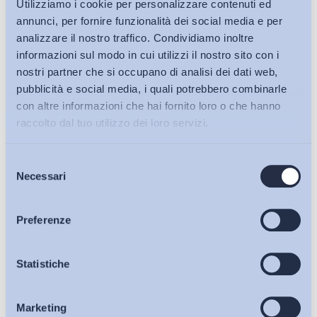
Utilizziamo i cookie per personalizzare contenuti ed
annunci, per fornire funzionalità dei social media e per
analizzare il nostro traffico. Condividiamo inoltre
informazioni sul modo in cui utilizzi il nostro sito con i
nostri partner che si occupano di analisi dei dati web,
pubblicità e social media, i quali potrebbero combinarle
con altre informazioni che hai fornito loro o che hanno
raccolto dal tuo utilizzo dei loro servizi.
Selezione
Bollettini ADAPT
Necessari
del
consenso
Articoli
Preferenze
Osservatori
Statistiche
Ho letto e Accetto il trattamento dei dati personali descritti
sulla pagina della
Privacy Policy
Marketing
Eventi