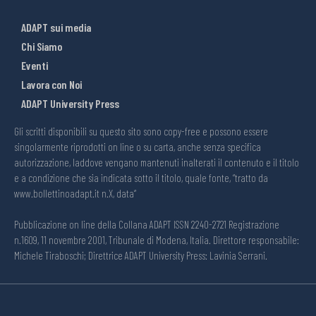
ADAPT sui media
Chi Siamo
Eventi
Lavora con Noi
ADAPT University Press
Gli scritti disponibili su questo sito sono copy-free e possono essere
singolarmente riprodotti on line o su carta, anche senza specifica
autorizzazione, laddove vengano mantenuti inalterati il contenuto e il titolo
e a condizione che sia indicata sotto il titolo, quale fonte, “tratto da
www.bollettinoadapt.it n.X, data“
Pubblicazione on line della Collana ADAPT ISSN 2240-2721 Registrazione
n.1609, 11 novembre 2001, Tribunale di Modena, Italia. Direttore responsabile:
Michele Tiraboschi; Direttrice ADAPT University Press: Lavinia Serrani.