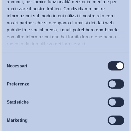
annunci, per fornire funzionalità dei social media e per
analizzare il nostro traffico. Condividiamo inoltre
informazioni sul modo in cui utilizzi il nostro sito con i
nostri partner che si occupano di analisi dei dati web,
pubblicità e social media, i quali potrebbero combinarle
con altre informazioni che hai fornito loro o che hanno
raccolto dal tuo utilizzo dei loro servizi.
Selezione
Bollettini ADAPT
Necessari
del
consenso
Articoli
Preferenze
Ho letto e Accetto il trattamento dei dati personali descritti
Osservatori
Statistiche
sulla pagina della
Privacy Policy
Iscriviti
Marketing
Eventi