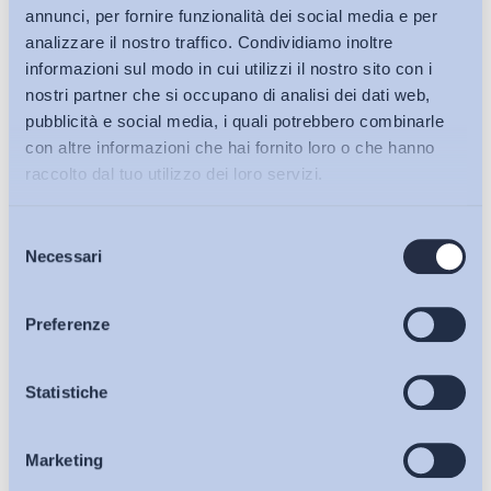
annunci, per fornire funzionalità dei social media e per
analizzare il nostro traffico. Condividiamo inoltre
informazioni sul modo in cui utilizzi il nostro sito con i
nostri partner che si occupano di analisi dei dati web,
pubblicità e social media, i quali potrebbero combinarle
con altre informazioni che hai fornito loro o che hanno
raccolto dal tuo utilizzo dei loro servizi.
Selezione
Bollettini ADAPT
Necessari
del
consenso
Articoli
Preferenze
Ho letto e Accetto il trattamento dei dati personali descritti
Osservatori
Statistiche
sulla pagina della
Privacy Policy
Marketing
Eventi
Iscriviti