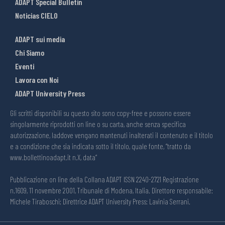
ADAPT Special Bulletin
Noticias CIELO
ADAPT sui media
Chi Siamo
Eventi
Lavora con Noi
ADAPT University Press
Gli scritti disponibili su questo sito sono copy-free e possono essere
singolarmente riprodotti on line o su carta, anche senza specifica
autorizzazione, laddove vengano mantenuti inalterati il contenuto e il titolo
e a condizione che sia indicata sotto il titolo, quale fonte, “tratto da
www.bollettinoadapt.it n.X, data“
Pubblicazione on line della Collana ADAPT ISSN 2240-2721 Registrazione
n.1609, 11 novembre 2001, Tribunale di Modena, Italia. Direttore responsabile:
Michele Tiraboschi; Direttrice ADAPT University Press: Lavinia Serrani.