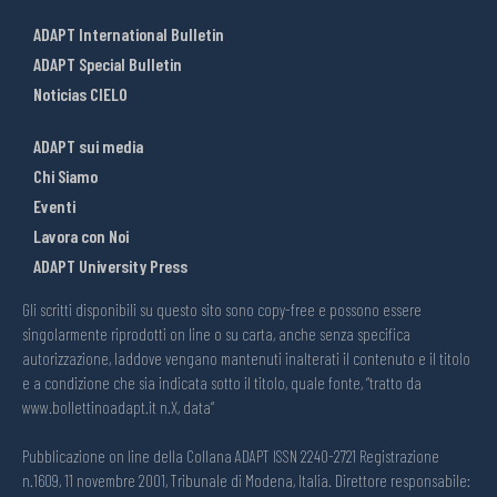
ADAPT International Bulletin
ADAPT Special Bulletin
Noticias CIELO
ADAPT sui media
Chi Siamo
Eventi
Lavora con Noi
ADAPT University Press
Gli scritti disponibili su questo sito sono copy-free e possono essere
singolarmente riprodotti on line o su carta, anche senza specifica
autorizzazione, laddove vengano mantenuti inalterati il contenuto e il titolo
e a condizione che sia indicata sotto il titolo, quale fonte, “tratto da
www.bollettinoadapt.it n.X, data“
Pubblicazione on line della Collana ADAPT ISSN 2240-2721 Registrazione
n.1609, 11 novembre 2001, Tribunale di Modena, Italia. Direttore responsabile: