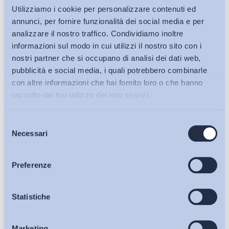
Utilizziamo i cookie per personalizzare contenuti ed
annunci, per fornire funzionalità dei social media e per
analizzare il nostro traffico. Condividiamo inoltre
informazioni sul modo in cui utilizzi il nostro sito con i
nostri partner che si occupano di analisi dei dati web,
pubblicità e social media, i quali potrebbero combinarle
con altre informazioni che hai fornito loro o che hanno
raccolto dal tuo utilizzo dei loro servizi.
Selezione
Bollettini ADAPT
Necessari
del
consenso
Articoli
Preferenze
Osservatori
Statistiche
Ho letto e Accetto il trattamento dei dati personali descritti
sulla pagina della
Privacy Policy
Marketing