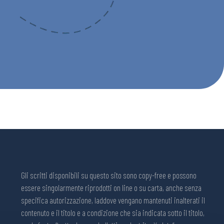
Gli scritti disponibili su questo sito sono copy-free e possono
essere singolarmente riprodotti on line o su carta, anche senza
specifica autorizzazione, laddove vengano mantenuti inalterati il
contenuto e il titolo e a condizione che sia indicata sotto il titolo,