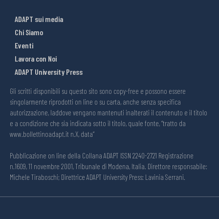
ADAPT sui media
Chi Siamo
Eventi
Lavora con Noi
ADAPT University Press
Gli scritti disponibili su questo sito sono copy-free e possono essere
singolarmente riprodotti on line o su carta, anche senza specifica
autorizzazione, laddove vengano mantenuti inalterati il contenuto e il titolo
e a condizione che sia indicata sotto il titolo, quale fonte, “tratto da
www.bollettinoadapt.it n.X, data“
Pubblicazione on line della Collana ADAPT ISSN 2240-2721 Registrazione
n.1609, 11 novembre 2001, Tribunale di Modena, Italia. Direttore responsabile:
Michele Tiraboschi; Direttrice ADAPT University Press: Lavinia Serrani.