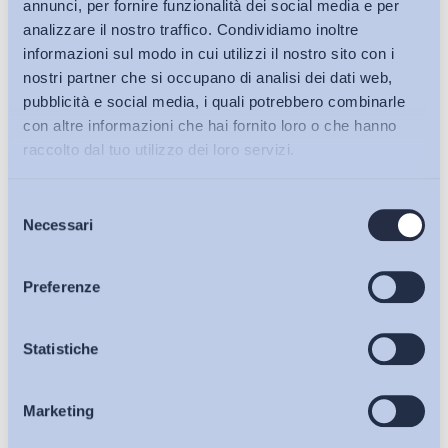
annunci, per fornire funzionalità dei social media e per
analizzare il nostro traffico. Condividiamo inoltre
informazioni sul modo in cui utilizzi il nostro sito con i
nostri partner che si occupano di analisi dei dati web,
pubblicità e social media, i quali potrebbero combinarle
con altre informazioni che hai fornito loro o che hanno
raccolto dal tuo utilizzo dei loro servizi.
Selezione
Bollettini ADAPT
Necessari
del
consenso
Articoli
Preferenze
Ho letto e Accetto il trattamento dei dati personali descritti
Osservatori
Statistiche
sulla pagina della
Privacy Policy
Iscriviti
Marketing
Eventi