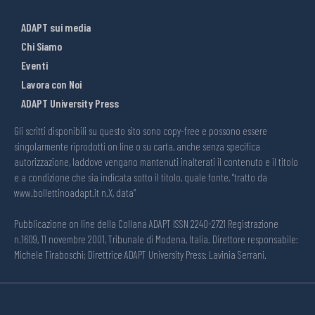
ADAPT sui media
Chi Siamo
Eventi
Lavora con Noi
ADAPT University Press
Gli scritti disponibili su questo sito sono copy-free e possono essere
singolarmente riprodotti on line o su carta, anche senza specifica
autorizzazione, laddove vengano mantenuti inalterati il contenuto e il titolo
e a condizione che sia indicata sotto il titolo, quale fonte, “tratto da
www.bollettinoadapt.it n.X, data“
Pubblicazione on line della Collana ADAPT ISSN 2240-2721 Registrazione
n.1609, 11 novembre 2001, Tribunale di Modena, Italia. Direttore responsabile:
Michele Tiraboschi; Direttrice ADAPT University Press: Lavinia Serrani.