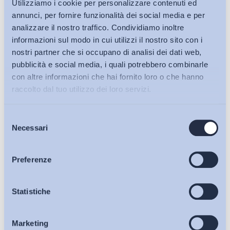
Utilizziamo i cookie per personalizzare contenuti ed
annunci, per fornire funzionalità dei social media e per
analizzare il nostro traffico. Condividiamo inoltre
informazioni sul modo in cui utilizzi il nostro sito con i
nostri partner che si occupano di analisi dei dati web,
pubblicità e social media, i quali potrebbero combinarle
con altre informazioni che hai fornito loro o che hanno
raccolto dal tuo utilizzo dei loro servizi.
Selezione
Bollettini ADAPT
Necessari
del
consenso
Articoli
Preferenze
Osservatori
Statistiche
Ho letto e Accetto il trattamento dei dati personali descritti
sulla pagina della
Privacy Policy
Marketing
Eventi