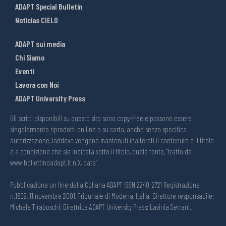
ADAPT Special Bulletin
Noticias CIELO
ADAPT sui media
Chi Siamo
Eventi
Lavora con Noi
ADAPT University Press
Gli scritti disponibili su questo sito sono copy-free e possono essere
singolarmente riprodotti on line o su carta, anche senza specifica
autorizzazione, laddove vengano mantenuti inalterati il contenuto e il titolo
e a condizione che sia indicata sotto il titolo, quale fonte, “tratto da
www.bollettinoadapt.it n.X, data“
Pubblicazione on line della Collana ADAPT ISSN 2240-2721 Registrazione
n.1609, 11 novembre 2001, Tribunale di Modena, Italia. Direttore responsabile:
Michele Tiraboschi; Direttrice ADAPT University Press: Lavinia Serrani.