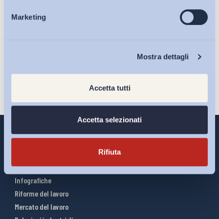
Ho letto e Accetto il trattamento dei dati personali descritti
Marketing
Eventi
sulla pagina della
Privacy Policy
Iscriviti
Chi Siamo
Mostra dettagli
Accetta tutti
Accetta selezionati
Rifiuta
Interventi ADAPT
Infografiche
Riforme del lavoro
Mercato del lavoro