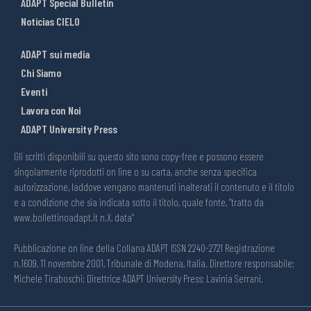
ADAPT Special Bulletin
Noticias CIELO
ADAPT sui media
Chi Siamo
Eventi
Lavora con Noi
ADAPT University Press
Gli scritti disponibili su questo sito sono copy-free e possono essere
singolarmente riprodotti on line o su carta, anche senza specifica
autorizzazione, laddove vengano mantenuti inalterati il contenuto e il titolo
e a condizione che sia indicata sotto il titolo, quale fonte, “tratto da
www.bollettinoadapt.it n.X, data“
Pubblicazione on line della Collana ADAPT ISSN 2240-2721 Registrazione
n.1609, 11 novembre 2001, Tribunale di Modena, Italia. Direttore responsabile:
Michele Tiraboschi; Direttrice ADAPT University Press: Lavinia Serrani.