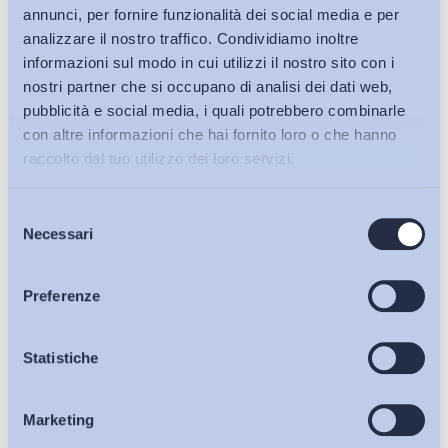
annunci, per fornire funzionalità dei social media e per
analizzare il nostro traffico. Condividiamo inoltre
informazioni sul modo in cui utilizzi il nostro sito con i
nostri partner che si occupano di analisi dei dati web,
pubblicità e social media, i quali potrebbero combinarle
con altre informazioni che hai fornito loro o che hanno
raccolto dal tuo utilizzo dei loro servizi.
Selezione
Bollettini ADAPT
Necessari
del
consenso
Articoli
Preferenze
Ho letto e Accetto il trattamento dei dati personali descritti
Osservatori
Statistiche
sulla pagina della
Privacy Policy
Marketing
Eventi
Iscriviti