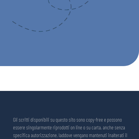
Gli scritti disponibili su questo sito sono copy-free e possono
essere singolarmente riprodotti on line o su carta, anche senza
specifica autorizzazione, laddove vengano mantenuti inalterati il