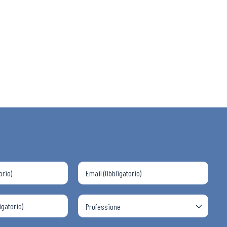
 ADAPT
i