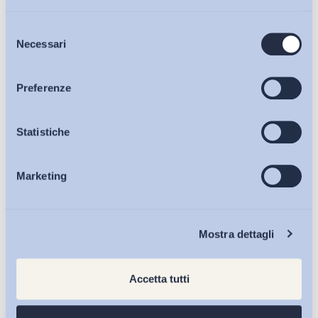
Selezione
Bollettini ADAPT
Necessari
del
consenso
Articoli
Preferenze
Osservatori
Statistiche
Marketing
Eventi
Chi Siamo
Mostra dettagli
Accetta tutti