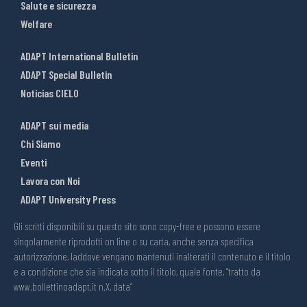
Salute e sicurezza
Welfare
ADAPT International Bulletin
ADAPT Special Bulletin
Noticias CIELO
ADAPT sui media
Chi Siamo
Eventi
Lavora con Noi
ADAPT University Press
Gli scritti disponibili su questo sito sono copy-free e possono essere
singolarmente riprodotti on line o su carta, anche senza specifica
autorizzazione, laddove vengano mantenuti inalterati il contenuto e il titolo
e a condizione che sia indicata sotto il titolo, quale fonte, “tratto da
www.bollettinoadapt.it n.X, data“