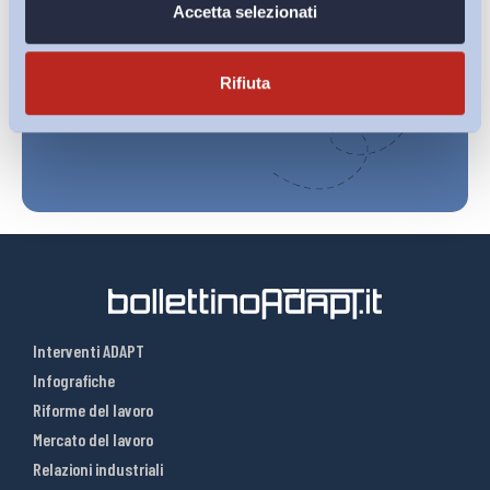
Ho letto e Accetto il trattamento dei dati personali descritti
Accetta selezionati
sulla pagina della
Privacy Policy
Rifiuta
Iscriviti
Interventi ADAPT
Infografiche
Riforme del lavoro
Mercato del lavoro
Relazioni industriali