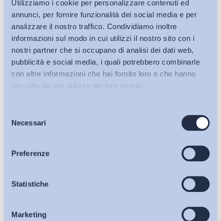
Utilizziamo i cookie per personalizzare contenuti ed
annunci, per fornire funzionalità dei social media e per
analizzare il nostro traffico. Condividiamo inoltre
informazioni sul modo in cui utilizzi il nostro sito con i
nostri partner che si occupano di analisi dei dati web,
pubblicità e social media, i quali potrebbero combinarle
con altre informazioni che hai fornito loro o che hanno
raccolto dal tuo utilizzo dei loro servizi.
Selezione
Bollettini ADAPT
Necessari
del
consenso
Articoli
Preferenze
Osservatori
Statistiche
Ho letto e Accetto il trattamento dei dati personali descritti
sulla pagina della
Privacy Policy
Marketing
Eventi