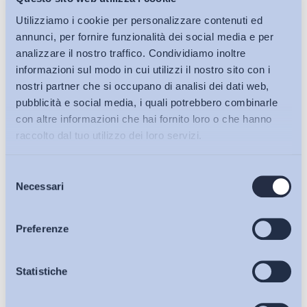
Utilizziamo i cookie per personalizzare contenuti ed
annunci, per fornire funzionalità dei social media e per
analizzare il nostro traffico. Condividiamo inoltre
informazioni sul modo in cui utilizzi il nostro sito con i
nostri partner che si occupano di analisi dei dati web,
pubblicità e social media, i quali potrebbero combinarle
con altre informazioni che hai fornito loro o che hanno
raccolto dal tuo utilizzo dei loro servizi.
Selezione
Bollettini ADAPT
Necessari
del
consenso
Articoli
Preferenze
Osservatori
Statistiche
Ho letto e Accetto il trattamento dei dati personali descritti