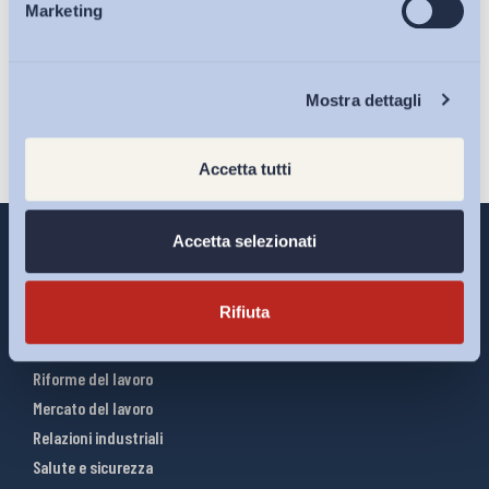
sulla pagina della
Privacy Policy
Marketing
Eventi
Iscriviti
Chi Siamo
Mostra dettagli
Accetta tutti
Accetta selezionati
Rifiuta
Interventi ADAPT
Infografiche
Riforme del lavoro
Mercato del lavoro
Relazioni industriali
Salute e sicurezza