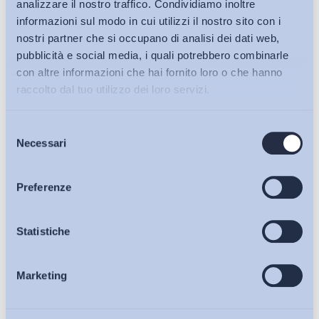
analizzare il nostro traffico. Condividiamo inoltre
informazioni sul modo in cui utilizzi il nostro sito con i
nostri partner che si occupano di analisi dei dati web,
pubblicità e social media, i quali potrebbero combinarle
con altre informazioni che hai fornito loro o che hanno
raccolto dal tuo utilizzo dei loro servizi.
Selezione
Bollettini ADAPT
Necessari
del
consenso
Articoli
Preferenze
Ho letto e Accetto il trattamento dei dati personali descritti
sulla pagina della
Privacy Policy
Osservatori
Statistiche
Iscriviti
Marketing
Eventi