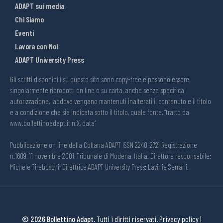
ADAPT sui media
Chi Siamo
Eventi
Lavora con Noi
ADAPT University Press
Gli scritti disponibili su questo sito sono copy-free e possono essere
singolarmente riprodotti on line o su carta, anche senza specifica
autorizzazione, laddove vengano mantenuti inalterati il contenuto e il titolo
e a condizione che sia indicata sotto il titolo, quale fonte, “tratto da
www.bollettinoadapt.it n.X, data“
Pubblicazione on line della Collana ADAPT ISSN 2240-2721 Registrazione
n.1609, 11 novembre 2001, Tribunale di Modena, Italia. Direttore responsabile:
Michele Tiraboschi; Direttrice ADAPT University Press: Lavinia Serrani.
© 2026 Bollettino Adapt.
Tutti i diritti riservati.
Privacy policy
|