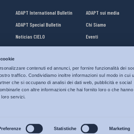
ADAPT International Bulletin
ADAPT sui media
ADAPT Special Bulletin
Chi Siamo
Noticias CIELO
Eventi
Lavora con Noi
 cookie
li
ADAPT University Press
rsonalizzare contenuti ed annunci, per fornire funzionalità dei soc
ostro traffico. Condividiamo inoltre informazioni sul modo in cui ut
partner che si occupano di analisi dei dati web, pubblicità e social
ombinarle con altre informazioni che hai fornito loro o che hanno
 loro servizi.
© 2026 Bollettino Adapt.
Tutti i diritti riservati.
Privacy policy
|
Cookies Policy
Preferenze
Statistiche
Marketing