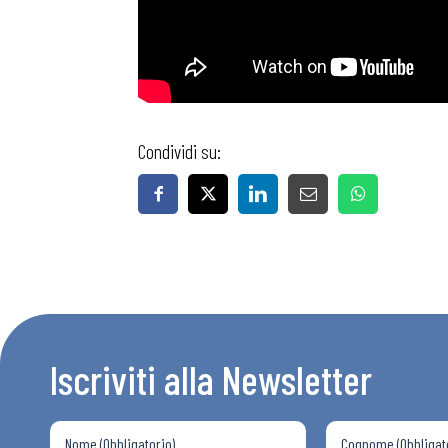
Condividi su:
Bollettini
Articoli
Osservator
Eventi
Iscriviti alla Newsletter
Chi Siamo