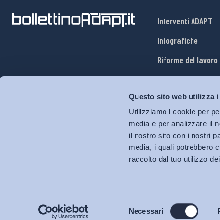
Interventi ADAPT
Infografiche
Riforme del lavoro
Mercato del lavoro
Questo sito web utilizza i
Relazioni industria
Utilizziamo i cookie per pe
Salute e sicurezza
media e per analizzare il n
il nostro sito con i nostri 
Welfare
media, i quali potrebbero c
raccolto dal tuo utilizzo dei
Selezione
Necessari
del