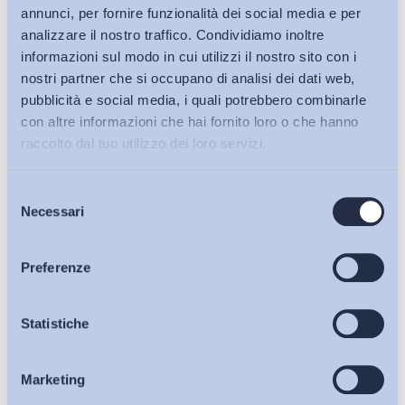
annunci, per fornire funzionalità dei social media e per
analizzare il nostro traffico. Condividiamo inoltre
informazioni sul modo in cui utilizzi il nostro sito con i
nostri partner che si occupano di analisi dei dati web,
pubblicità e social media, i quali potrebbero combinarle
con altre informazioni che hai fornito loro o che hanno
raccolto dal tuo utilizzo dei loro servizi.
Selezione
Bollettini ADAPT
Necessari
del
consenso
Articoli
Preferenze
Ho letto e Accetto il trattamento dei dati personali descritti
Osservatori
Statistiche
sulla pagina della
Privacy Policy
Marketing
Eventi
Iscriviti