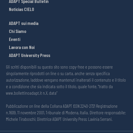
ADAPT Special Bulletin
Noticias CIELO
ADAPT sui media
Chi Siamo
Eventi
Lavora con Noi
ADAPT University Press
Gli scritti disponibili su questo sito sono copy-free e possono essere
singolarmente riprodotti on line o su carta, anche senza specifica
autorizzazione, laddove vengano mantenuti inalterati il contenuto e il titolo
e a condizione che sia indicata sotto il titolo, quale fonte, “tratto da
www.bollettinoadapt.it n.X, data“
Pubblicazione on line della Collana ADAPT ISSN 2240-2721 Registrazione
n.1609, 11 novembre 2001, Tribunale di Modena, Italia. Direttore responsabile:
Michele Tiraboschi; Direttrice ADAPT University Press: Lavinia Serrani.