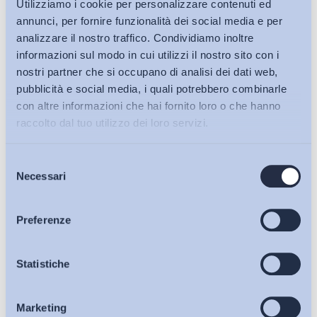
Utilizziamo i cookie per personalizzare contenuti ed
annunci, per fornire funzionalità dei social media e per
analizzare il nostro traffico. Condividiamo inoltre
informazioni sul modo in cui utilizzi il nostro sito con i
nostri partner che si occupano di analisi dei dati web,
pubblicità e social media, i quali potrebbero combinarle
con altre informazioni che hai fornito loro o che hanno
raccolto dal tuo utilizzo dei loro servizi.
Selezione
Bollettini ADAPT
Necessari
del
consenso
Articoli
Preferenze
Osservatori
Statistiche
Ho letto e Accetto il trattamento dei dati personali descritti
sulla pagina della
Privacy Policy
Marketing
Eventi