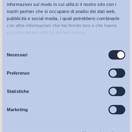
informazioni sul modo in cui utilizzi il nostro sito con i
nostri partner che si occupano di analisi dei dati web,
pubblicità e social media, i quali potrebbero combinarle
con altre informazioni che hai fornito loro o che hanno
raccolto dal tuo utilizzo dei loro servizi.
Selezione
Bollettini ADAPT
Necessari
del
consenso
Articoli
Preferenze
Ho letto e Accetto il trattamento dei dati personali descritti
sulla pagina della
Privacy Policy
Osservatori
Statistiche
Iscriviti
Marketing
Eventi
Chi Siamo