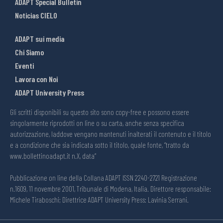
ADAPT Special Bulletin
Noticias CIELO
ADAPT sui media
Chi Siamo
Eventi
Lavora con Noi
ADAPT University Press
Gli scritti disponibili su questo sito sono copy-free e possono essere
singolarmente riprodotti on line o su carta, anche senza specifica
autorizzazione, laddove vengano mantenuti inalterati il contenuto e il titolo
e a condizione che sia indicata sotto il titolo, quale fonte, “tratto da
www.bollettinoadapt.it n.X, data“
Pubblicazione on line della Collana ADAPT ISSN 2240-2721 Registrazione
n.1609, 11 novembre 2001, Tribunale di Modena, Italia. Direttore responsabile:
Michele Tiraboschi; Direttrice ADAPT University Press: Lavinia Serrani.