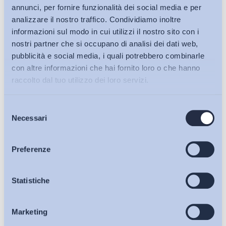
annunci, per fornire funzionalità dei social media e per
analizzare il nostro traffico. Condividiamo inoltre
informazioni sul modo in cui utilizzi il nostro sito con i
nostri partner che si occupano di analisi dei dati web,
pubblicità e social media, i quali potrebbero combinarle
con altre informazioni che hai fornito loro o che hanno
raccolto dal tuo utilizzo dei loro servizi.
Selezione
Bollettini ADAPT
Necessari
del
consenso
Articoli
Preferenze
Ho letto e Accetto il trattamento dei dati personali descritti
Osservatori
Statistiche
sulla pagina della
Privacy Policy
Marketing
Eventi
Iscriviti