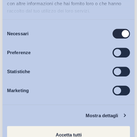
con altre informazioni che hai fornito loro o che hanno
raccolto dal tuo utilizzo dei loro servizi.
Selezione
Bollettini ADAPT
Necessari
del
consenso
Articoli
Preferenze
Osservatori
Statistiche
Marketing
Eventi
Chi Siamo
Mostra dettagli
Accetta tutti