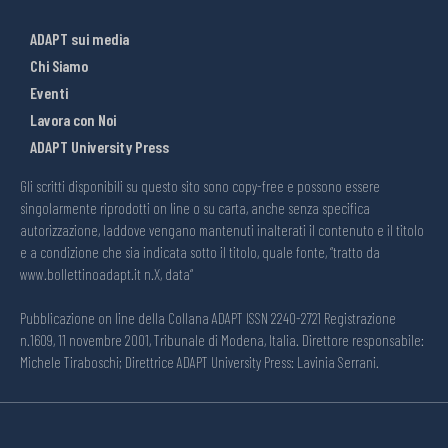
ADAPT sui media
Chi Siamo
Eventi
Lavora con Noi
ADAPT University Press
Gli scritti disponibili su questo sito sono copy-free e possono essere
singolarmente riprodotti on line o su carta, anche senza specifica
autorizzazione, laddove vengano mantenuti inalterati il contenuto e il titolo
e a condizione che sia indicata sotto il titolo, quale fonte, “tratto da
www.bollettinoadapt.it n.X, data“
Pubblicazione on line della Collana ADAPT ISSN 2240-2721 Registrazione
n.1609, 11 novembre 2001, Tribunale di Modena, Italia. Direttore responsabile:
Michele Tiraboschi; Direttrice ADAPT University Press: Lavinia Serrani.