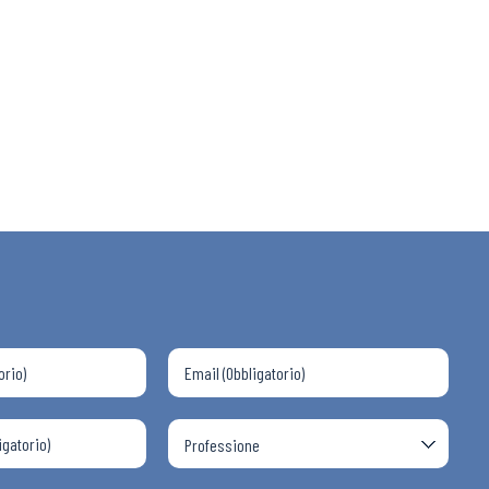
 ADAPT
i