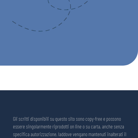
Gli scritti disponibili su questo sito sono copy-free e possono
essere singolarmente riprodotti on line o su carta, anche senza
specifica autorizzazione, laddove vengano mantenuti inalterati il