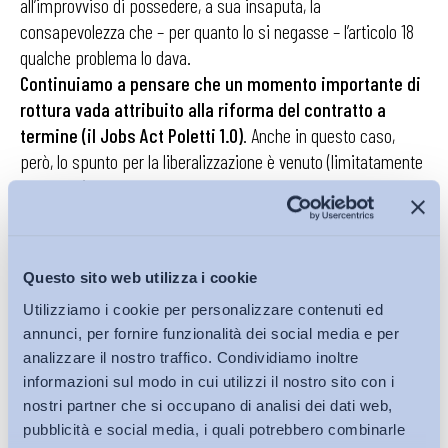
all’improvviso di possedere, a sua insaputa, la
consapevolezza che – per quanto lo si negasse – l’articolo 18
qualche problema lo dava.
Continuiamo a pensare che un momento importante di
rottura vada attribuito alla riforma del contratto a
termine (il Jobs Act Poletti 1.0)
. Anche in questo caso,
però, lo spunto per la liberalizzazione è venuto (limitatamente
a 12 mesi) dalla legge Fornero. Rivolgendoci poi al fronte di
centro destra, gli riconosciamo subito il buon diritto di
rivendicare delle innovazioni importanti in materia di
licenziamento e di aver ottenuto, pertanto, quella maggiore
Questo sito web utilizza i cookie
flessibilità in uscita che può giustificare – meglio che nel
Utilizziamo i cookie per personalizzare contenuti ed
quadro della legge n. 92 – qualche giro di vite sui rapporti
annunci, per fornire funzionalità dei social media e per
atipici in entrata. Ciò premesso, il maggiore equilibrio è tale
analizzare il nostro traffico. Condividiamo inoltre
da giustificare degli interventi molto più radicali come quelli
informazioni sul modo in cui utilizzi il nostro sito con i
che prefigura – in particolare per le collaborazioni – lo
nostri partner che si occupano di analisi dei dati web,
schema di decreto legislativo sulle forme contrattuali?
pubblicità e social media, i quali potrebbero combinarle