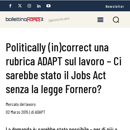
Newsletter
Politically (in)correct una
rubrica ADAPT sul lavoro – Ci
sarebbe stato il Jobs Act
senza la legge Fornero?
Mercato del lavoro
02 Marzo 2015
|
di
ADAPT
La domanda è: sarebbe stato possibile – per di più a