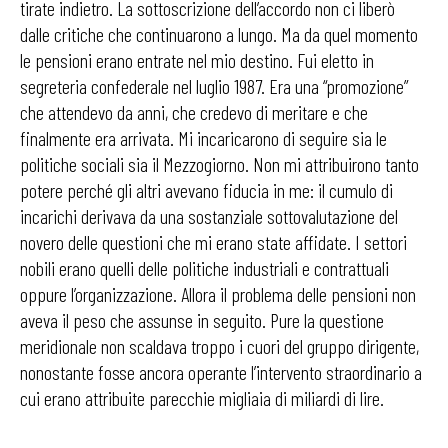
tirate indietro. La sottoscrizione dell’accordo non ci liberò
dalle critiche che continuarono a lungo. Ma da quel momento
le pen­sioni erano entrate nel mio destino. Fui eletto in
segreteria confederale nel luglio 1987. Era una “promozione”
che attendevo da anni, che cre­devo di meritare e che
finalmente era arrivata. Mi in­caricarono di seguire sia le
politiche sociali sia il Mez­zogiorno. Non mi attribuirono tanto
potere perché gli altri avevano fiducia in me: il cumulo di
incarichi de­rivava da una sostanziale sottovalutazione del
nove­ro delle questioni che mi erano state affidate. I settori
nobili erano quelli delle politiche industriali e contrat­tuali
oppure l’organizzazione. Allora il problema delle pensioni non
aveva il peso che assunse in seguito. Pure la questione
meridionale non scaldava troppo i cuori del gruppo dirigente,
nonostante fosse ancora operante l’intervento straordinario a
cui erano attribuite parec­chie migliaia di miliardi di lire.