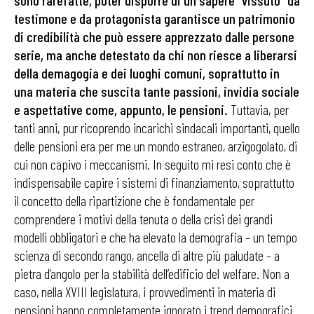
sono rarefatte, poter disporre di un sapere “vissuto” da
testimone e da protagonista garantisce un patrimonio
di credibilità che può essere apprezzato dalle persone
serie, ma anche detestato da chi non riesce a liberarsi
della demagogia e dei luoghi comuni, soprattutto in
una materia che suscita tante passioni, invidia sociale
e aspettative come, appunto, le pensioni.
Tuttavia, per
tanti anni, pur ricoprendo incarichi sindacali importan­ti, quello
delle pensioni era per me un mondo estraneo, arzigogolato, di
cui non capivo i meccanismi. In seguito mi resi conto che è
indispensabile capire i sistemi di finanziamento, soprattutto
il concetto della ripartizione che è fondamentale per
comprendere i mo­tivi della tenuta o della crisi dei grandi
modelli obbli­gatori e che ha elevato la demografia – un tempo
scien­za di secondo rango, ancella di altre più paludate – a
pietra d’angolo per la stabilità dell’edificio del welfare. Non a
caso, nella XVIII legislatura, i provvedimenti in materia di
pensioni hanno completamente ignorato i trend demografici