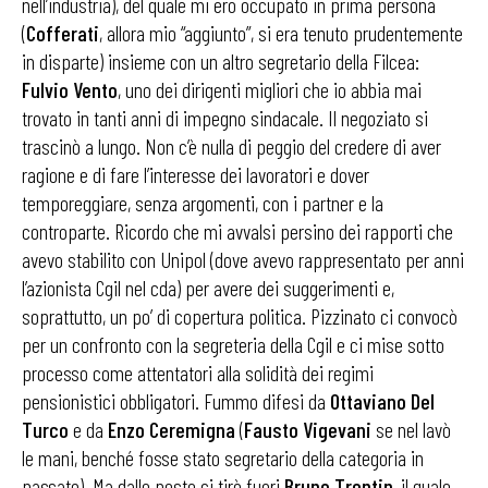
nell’industria), del quale mi ero occupato in prima persona
(
Cofferati
, allora mio “aggiunto”, si era tenuto prudentemente
in disparte) insieme con un altro segretario della Filcea:
Fulvio Vento
, uno dei dirigenti migliori che io abbia mai
trovato in tanti anni di impegno sindacale. Il ne­goziato si
trascinò a lungo. Non c’è nulla di peggio del credere di aver
ragione e di fare l’interesse dei lavo­ratori e dover
temporeggiare, senza argomenti, con i partner e la
controparte. Ricordo che mi avvalsi per­sino dei rapporti che
avevo stabilito con Unipol (dove avevo rappresentato per anni
l’azionista Cgil nel cda) per avere dei suggerimenti e,
soprattutto, un po’ di co­pertura politica. Pizzinato ci convocò
per un confron­to con la segreteria della Cgil e ci mise sotto
processo come attentatori alla solidità dei regimi
pensionistici obbligatori. Fummo difesi da
Ottaviano Del
Turco
e da
Enzo Ceremigna
(
Fausto Vigevani
se nel lavò
le mani, benché fosse stato segretario della categoria in
passa­to). Ma dalle peste ci tirò fuori
Bruno Trentin
, il quale