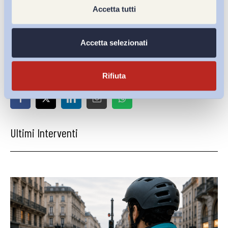
Membro del Comitato scientifico ADAPT
Accetta tutti
Accetta selezionati
Condividi su:
Rifiuta
Ultimi Interventi