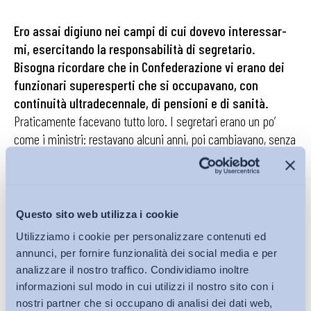
Ero assai digiuno nei campi di cui dovevo interessar­
mi, esercitando la responsabilità di segretario.
Bisogna ricordare che in Confederazione vi erano dei
funzionari superesperti che si occupavano, con
continuità ultrade­cennale, di pensioni e di sanità.
Praticamente facevano tutto loro. I segretari erano un po’
come i ministri: resta­vano alcuni anni, poi cambiavano, senza
essere riusciti a impadronirsi compiutamente di materie
tanto com­plesse. Il
factotum
della previdenza, in Cgil, si
chiamava
Carlo Bellina
ed era una della quattro o cinque
persone che decidevano sulle pensioni in Italia (tra gli altri vi
Questo sito web utilizza i cookie
erano l’on.
Adriana Lodi
del Pci, l’on.
Nino Cristofori
della
Utilizziamo i cookie per personalizzare contenuti ed
Dc,
Bruno Bertona
della Cisl). Per Bellina la superio­rità del
annunci, per fornire funzionalità dei social media e per
regime pubblico era un dogma. Aveva svolto il ruolo di
analizzare il nostro traffico. Condividiamo inoltre
pubblico ministero quando la segreteria della Cgil mi aveva
informazioni sul modo in cui utilizzi il nostro sito con i
processato, insieme a
Vento
, per il Fiprem Montedison. Il
nostri partner che si occupano di analisi dei dati web,