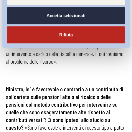
Per intervenire a favore di chi resta senza lavoro
e
pensione si potrebbe creare anche a un
ammortizzatore sociale universale?
L’Aspi ancora
non
Accetta selezionati
lo è, lascia fuori i lavoratori precari.
«Nella delega
stiamo lavorando su un ammortizzatore universale. Ma va
Rifiuta
risolto il problema di chi lo paga. Dovrebbero farlo le imprese,
anche quelle che finora non lo hanno fatto, ma poi ci vorrebbe
un intervento a carico della fiscalità generale. E qui torniamo
al problema delle risorse».
Ministro, lei è favorevole o contrario a un contributo
di
solidarietà sulle pensioni alte o al ricalcolo delle
pensioni col metodo contributivo per intervenire su
quelle che sono esageratamente alte rispetto ai
contributi versati? Ci sono ipotesi allo studio su
questo?
«Sono favorevole a interventi di questo tipo a patto