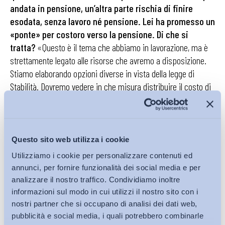
andata in pensione, un’altra parte rischia di finire
esodata, senza lavoro né pensione. Lei ha promesso un
«ponte» per costoro verso la pensione. Di che si
tratta?
«Questo è il tema che abbiamo in lavorazione, ma è
strettamente legato alle risorse che avremo a disposizione.
Stiamo elaborando opzioni diverse in vista della legge di
Stabilità. Dovremo vedere in che misura distribuire il costo di
questo piccolo ponte o scivolo che dir si voglia tra lavoratori,
imprese e fiscalità generale».
Questo sito web utilizza i cookie
Utilizziamo i cookie per personalizzare contenuti ed
Tra le ipotesi allo studio c’è anche il «prestito
annunci, per fornire funzionalità dei social media e per
pensionistico»: il lavoratore cui manchino 2-3 anni alla
analizzare il nostro traffico. Condividiamo inoltre
pensione prende un anticipo
di 6-700
euro che poi
informazioni sul modo in cui utilizzi il nostro sito con i
restituirà in piccole rate al raggiungimento dell’età
nostri partner che si occupano di analisi dei dati web,
pensionabile?
«Si tratta di un’ipotesi che aveva formulato il
pubblicità e social media, i quali potrebbero combinarle