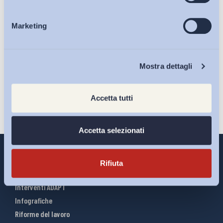
Marketing
Eventi
Ho letto e Accetto il trattamento dei dati personali descritti
sulla pagina della
Privacy Policy
Chi Siamo
Mostra dettagli
Iscriviti
Accetta tutti
Accetta selezionati
Rifiuta
Interventi ADAPT
Infografiche
Riforme del lavoro