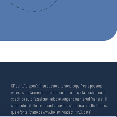
Gli scritti disponibili su questo sito sono copy-free e possono
essere singolarmente riprodotti on line o su carta, anche senza
specifica autorizzazione, laddove vengano mantenuti inalterati il
contenuto e il titolo e a condizione che sia indicata sotto il titolo,
quale fonte, “tratto da www.bollettinoadapt.it n.X, data“