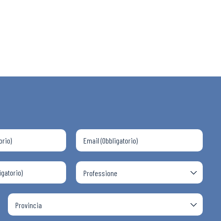
 ADAPT
i