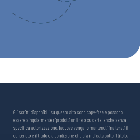
Gli scritti disponibili su questo sito sono copy-free e possono
essere singolarmente riprodotti on line o su carta, anche senza
specifica autorizzazione, laddove vengano mantenuti inalterati il
contenuto e il titolo e a condizione che sia indicata sotto il titolo,