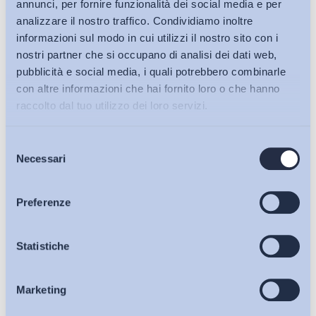
annunci, per fornire funzionalità dei social media e per
analizzare il nostro traffico. Condividiamo inoltre
informazioni sul modo in cui utilizzi il nostro sito con i
nostri partner che si occupano di analisi dei dati web,
pubblicità e social media, i quali potrebbero combinarle
con altre informazioni che hai fornito loro o che hanno
raccolto dal tuo utilizzo dei loro servizi.
Selezione
Bollettini ADAPT
Necessari
del
consenso
Articoli
Preferenze
Ho letto e Accetto il trattamento dei dati personali descritti
Osservatori
Statistiche
sulla pagina della
Privacy Policy
Iscriviti
Marketing
Eventi