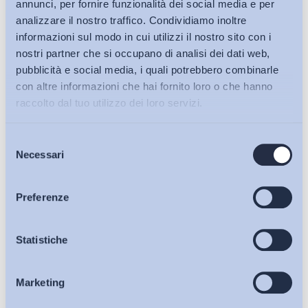
annunci, per fornire funzionalità dei social media e per
analizzare il nostro traffico. Condividiamo inoltre
informazioni sul modo in cui utilizzi il nostro sito con i
nostri partner che si occupano di analisi dei dati web,
pubblicità e social media, i quali potrebbero combinarle
con altre informazioni che hai fornito loro o che hanno
raccolto dal tuo utilizzo dei loro servizi.
Selezione
Bollettini ADAPT
Necessari
del
consenso
Articoli
Preferenze
Ho letto e Accetto il trattamento dei dati personali descritti
Osservatori
Statistiche
sulla pagina della
Privacy Policy
Iscriviti
Marketing
Eventi